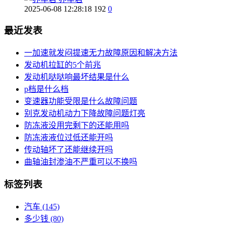
2025-06-08 12:28:18
192
0
最近发表
一加速就发闷提速无力故障原因和解决方法
发动机拉缸的5个前兆
发动机哒哒响最坏结果是什么
p档是什么档
变速器功能受限是什么故障问题
别克发动机动力下降故障问题灯亮
防冻液没用完剩下的还能用吗
防冻液液位过低还能开吗
传动轴坏了还能继续开吗
曲轴油封渗油不严重可以不换吗
标签列表
汽车
(145)
多少钱
(80)