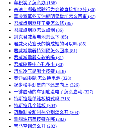
车积炭了怎么办
(156)
高速上哪些驾驶行为会被直接扣12分
(86)
雷凌双擎冬天油耗明显增加怎么回事
(87)
君威点烟器坏了要怎么修
(86)
君威点烟器怎么点烟
(86)
别克君威蓄电池怎么下
(85)
君威火花塞长的换成短的可以吗
(85)
君威减震器特别硬怎么回事
(81)
君威减震器有软的吗
(81)
君威轮毂中心孔多少
(80)
汽车冷气是哪个按键
(318)
奥迪a6l钥匙怎么换电池
(328)
起步松手刹是向下还是向上
(326)
一键启动的车钥匙没电了怎么启动
(327)
特斯拉是单踏板模式吗
(315)
特斯拉几个踏板
(303)
迈腾制冷和制热分别怎么开
(303)
雅阁油箱盖按键在哪
(282)
宝马空调怎么开
(282)