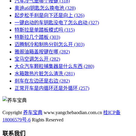
汽车冷气是哪个按键
(318)
奥迪a6l钥匙怎么换电池
(328)
起步松手刹是向下还是向上
(326)
一键启动的车钥匙没电了怎么启动
(327)
特斯拉是单踏板模式吗
(315)
特斯拉几个踏板
(303)
迈腾制冷和制热分别怎么开
(303)
雅阁油箱盖按键在哪
(282)
宝马空调怎么开
(282)
大众汽车颗粒捕集器是什么东西
(280)
水箱散热片脏怎么清洗
(281)
刹车在左边还是右边
(282)
正常开车是内循环还是外循环
(257)
Copyright
养车宝典
www.yangchebaodian.com.cn
桂ICP备
18006579号-6
Rights Reserved
联系我们