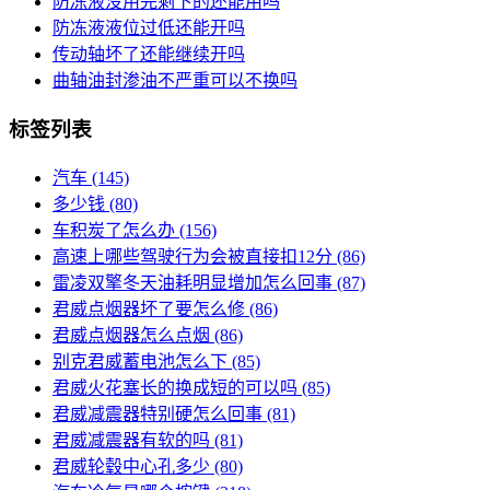
防冻液没用完剩下的还能用吗
防冻液液位过低还能开吗
传动轴坏了还能继续开吗
曲轴油封渗油不严重可以不换吗
标签列表
汽车
(145)
多少钱
(80)
车积炭了怎么办
(156)
高速上哪些驾驶行为会被直接扣12分
(86)
雷凌双擎冬天油耗明显增加怎么回事
(87)
君威点烟器坏了要怎么修
(86)
君威点烟器怎么点烟
(86)
别克君威蓄电池怎么下
(85)
君威火花塞长的换成短的可以吗
(85)
君威减震器特别硬怎么回事
(81)
君威减震器有软的吗
(81)
君威轮毂中心孔多少
(80)