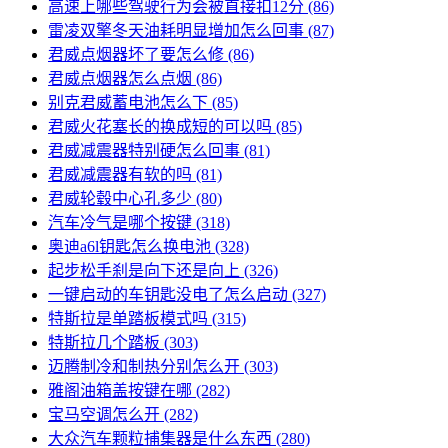
高速上哪些驾驶行为会被直接扣12分
(86)
雷凌双擎冬天油耗明显增加怎么回事
(87)
君威点烟器坏了要怎么修
(86)
君威点烟器怎么点烟
(86)
别克君威蓄电池怎么下
(85)
君威火花塞长的换成短的可以吗
(85)
君威减震器特别硬怎么回事
(81)
君威减震器有软的吗
(81)
君威轮毂中心孔多少
(80)
汽车冷气是哪个按键
(318)
奥迪a6l钥匙怎么换电池
(328)
起步松手刹是向下还是向上
(326)
一键启动的车钥匙没电了怎么启动
(327)
特斯拉是单踏板模式吗
(315)
特斯拉几个踏板
(303)
迈腾制冷和制热分别怎么开
(303)
雅阁油箱盖按键在哪
(282)
宝马空调怎么开
(282)
大众汽车颗粒捕集器是什么东西
(280)