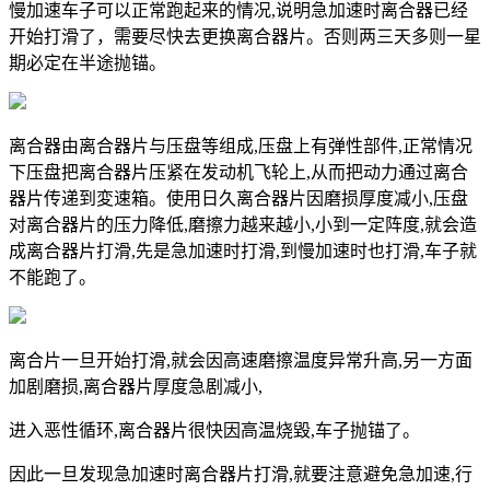
慢加速车子可以正常跑起来的情况,说明急加速时离合器已经
开始打滑了，需要尽快去更换离合器片。否则两三天多则一星
期必定在半途抛锚。
离合器由离合器片与压盘等组成,压盘上有弹性部件,正常情况
下压盘把离合器片压紧在发动机飞轮上,从而把动力通过离合
器片传递到変速箱。使用日久离合器片因磨损厚度减小,压盘
对离合器片的压力降低,磨擦力越来越小,小到一定阵度,就会造
成离合器片打滑,先是急加速时打滑,到慢加速时也打滑,车子就
不能跑了。
离合片一旦开始打滑,就会因高速磨擦温度异常升高,另一方面
加剧磨损,离合器片厚度急剧减小,
进入恶性循环,离合器片很快因高温烧毀,车子抛锚了。
因此一旦发现急加速时离合器片打滑,就要注意避免急加速,行