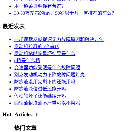
用一道菜证明你有苦过？
30-50万左右的suv，50岁男士开，有推荐的车么？
最近发表
一加速就发闷提速无力故障原因和解决方法
发动机拉缸的5个前兆
发动机哒哒响最坏结果是什么
p档是什么档
变速器功能受限是什么故障问题
别克发动机动力下降故障问题灯亮
防冻液没用完剩下的还能用吗
防冻液液位过低还能开吗
传动轴坏了还能继续开吗
曲轴油封渗油不严重可以不换吗
Hot_Articles_1
热门文章