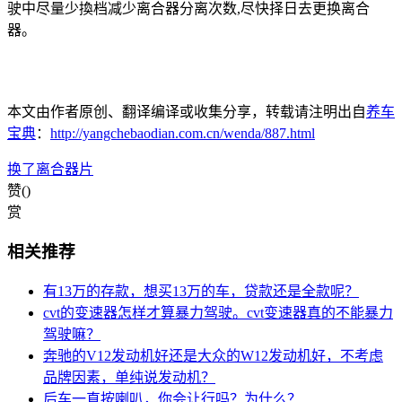
驶中尽量少換档减少离合器分离次数,尽快择日去更换离合
器。
本文由作者原创、翻译编译或收集分享，转载请注明出自
养车
宝典
：
http://yangchebaodian.com.cn/wenda/887.html
换了
离合器片
赞(
)
赏
相关推荐
有13万的存款，想买13万的车，贷款还是全款呢？
cvt的变速器怎样才算暴力驾驶。cvt变速器真的不能暴力
驾驶嘛？
奔驰的V12发动机好还是大众的W12发动机好，不考虑
品牌因素，单纯说发动机？
后车一直按喇叭，你会让行吗？为什么？